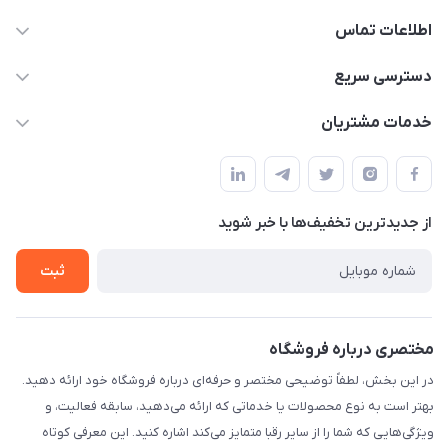
اطلاعات تماس
09332394024-09120346631
دسترسی سریع
masouddarvishi137134@gmail.com
حساب کاربری
خدمات مشتریان
ارومیه خیابان باکری روبروی پاساژخلیلی موبایل درویشی
مجله فروشگاه
قوانین و مقررات
لیست محصولات
حریم خصوصی
درباره ما
از جدید‌ترین تخفیف‌ها با‌ خبر شوید
راهنما
تماس با ما
ثبت
مختصری درباره فروشگاه
در این بخش، لطفاً توضیحی مختصر و حرفه‌ای درباره فروشگاه خود ارائه دهید.
بهتر است به نوع محصولات یا خدماتی که ارائه می‌دهید، سابقه فعالیت، و
ویژگی‌هایی که شما را از سایر رقبا متمایز می‌کند اشاره کنید. این معرفی کوتاه