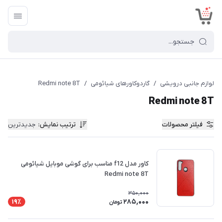
<
لوازم جانبی درویشی
/
گاردوکاورهای شیائومی
/
Redmi note 8T
Redmi note 8T
فیلتر محصولات
ترتیب نمایش
:
جدیدترین
کاور مدل f12 مناسب برای گوشی موبایل شیائومی
Redmi note 8T
350,000
285,000
19٪
تومان