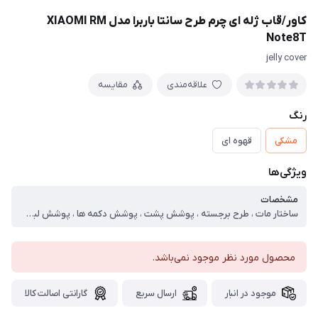
کاور/قاب ژله ای چرم طرح سانتا باربرا مدل XIAOMI RM
Note8T
jelly cover
علاقه‌مندی
مقایسه
رنگ
مشکی
قهوه ای
ویژگی‌ها
مشخصات
ساختار مات ، طرح برجسته ، پوشش پشت ، پوشش دکمه ها ، پوشش لبه ها ، محافظ لنز دوربین
محصول مورد نظر موجود نمی‌باشد.
موجود در انبار
ارسال سریع
گارانتی اصالت کالا