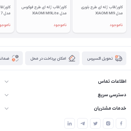
کاور/قاب ژله ای طرح بلوری
کاور/قاب ژله ای طرح فوکوس
کاور/ق
مدل XIAOMI MI9
مدل XIAOMI MI9Lite
مدل XIAOMI RM 7
ناموجود
ناموجود
ناموجو
امکان پرداخت در محل
ضمانت
تحویل اکسپرس
اطلاعات تماس
09332394024-09120346631
دسترسی سریع
masouddarvishi137134@gmail.com
حساب کاربری
خدمات مشتریان
ارومیه خیابان باکری روبروی پاساژخلیلی موبایل درویشی
مجله فروشگاه
قوانین و مقررات
لیست محصولات
حریم خصوصی