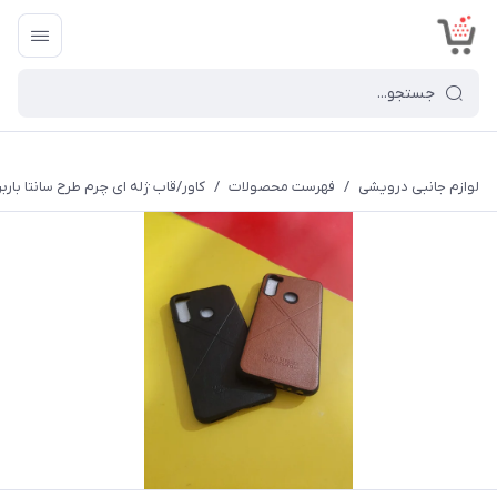
<
لوازم جانبی درویشی
/
فهرست محصولات
/
کاور/قاب ژله ای چرم طرح سانتا باربرا مدل  Note8T