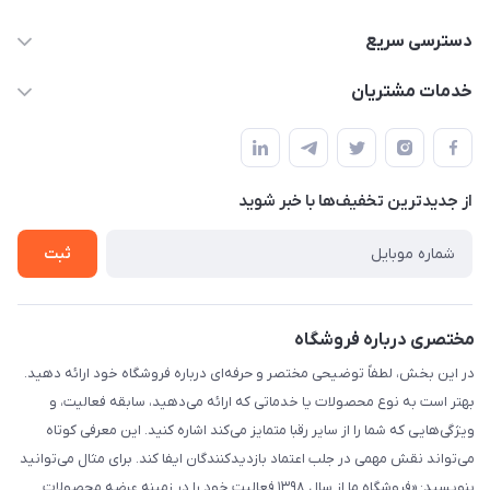
09332394024-09120346631
دسترسی سریع
masouddarvishi137134@gmail.com
حساب کاربری
خدمات مشتریان
ارومیه خیابان باکری روبروی پاساژخلیلی موبایل درویشی
مجله فروشگاه
قوانین و مقررات
لیست محصولات
حریم خصوصی
درباره ما
از جدید‌ترین تخفیف‌ها با‌ خبر شوید
راهنما
تماس با ما
ثبت
مختصری درباره فروشگاه
در این بخش، لطفاً توضیحی مختصر و حرفه‌ای درباره فروشگاه خود ارائه دهید.
بهتر است به نوع محصولات یا خدماتی که ارائه می‌دهید، سابقه فعالیت، و
ویژگی‌هایی که شما را از سایر رقبا متمایز می‌کند اشاره کنید. این معرفی کوتاه
می‌تواند نقش مهمی در جلب اعتماد بازدیدکنندگان ایفا کند. برای مثال می‌توانید
بنویسید: «فروشگاه ما از سال ۱۳۹۸ فعالیت خود را در زمینه عرضه محصولات