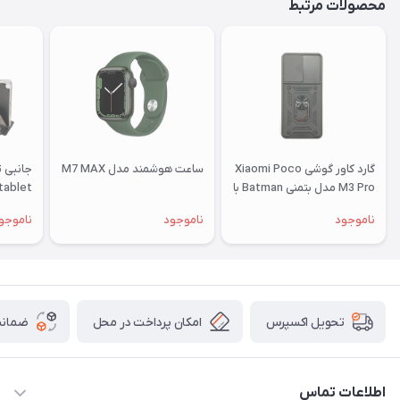
محصولات مرتبط
گارد کاور گوشی Xiaomi Poco
ساعت هوشمند مدل M7 MAX
جانبی 
M3 Pro مدل بتمنی Batman با
محافظ کشویی لنز
ناموجود
ناموجود
ناموجو
15
گلکسی 
 Tab A
9 T515
امکان پرداخت در محل
ضمانت
تحویل اکسپرس
اطلاعات تماس