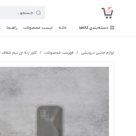
<
دسته‌بندی کالاها
خانه
لیست محصولات
راهنما
د
لوازم جانبی درویشی
/
فهرست محصولات
/
کاور ژله ای نیم شفاف س