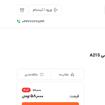
ورود / ثبت‌نام
04432233544
A2
مقایسه
علاقه‌مندی
20٪
72,000
58,000
قیمت:
تومان