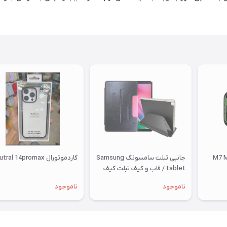
جانبی تبلت سامسونگ Samsung
گاردموتورال mutral 14promax
tablet / قاب و کیف تبلت کیف
T515 قاب T515 کیف مدل فولیو
ناموجود
ناموجود
کاور تب ا 2019 10 اینچ اصلی
کلاسوری تبلت سامسونگ تی 515
گلکسی مناسب سامسونگ
Samsung Galaxy Tab A 10.1