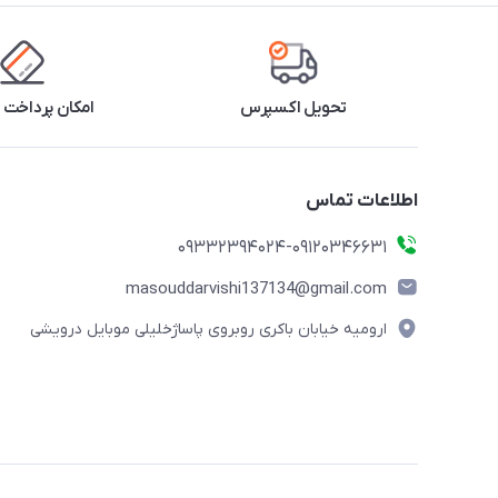
تحویل اکسپرس
امکان پرداخت 
اطلاعات تماس
09332394024-09120346631
masouddarvishi137134@gmail.com
ارومیه خیابان باکری روبروی پاساژخلیلی موبایل درویشی