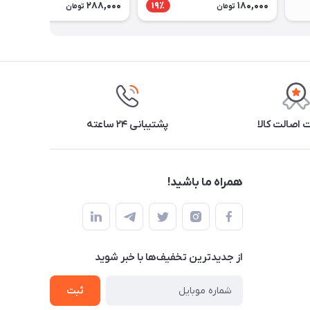
288,000
180,000
18٪
19٪
تومان
تومان
اصالت کالا
پشتیبانی ۲۴ ساعته
همراه ما باشید!
از جدید‌ترین تخفیف‌ها با‌ خبر شوید
ثبت