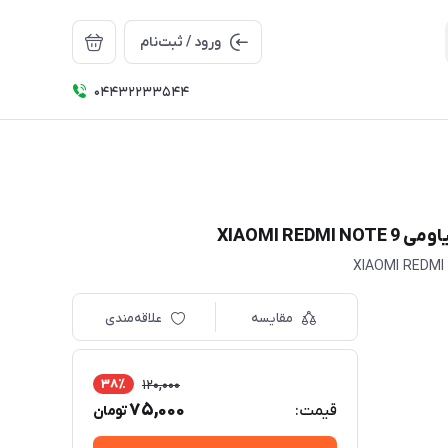
ورود / ثبت‌نام
04432233544
XIAOMI 
مقایسه
علاقه‌مندی
38٪
120,000
75,000
قیمت:
تومان