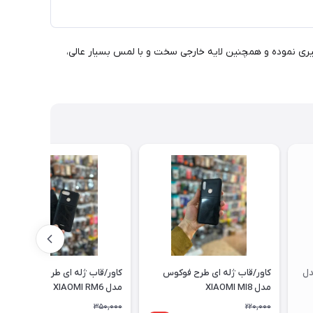
وگیری نموده و همچنین لایه خارجی سخت و با لمس بسیار عالی،
دل
کاور/قاب ژله ای طرح فوکوس
کاور/قاب ژله ای طرح فوکوس
مدل XIAOMI MI8
مدل XIAOMI RM6
350,000
220,000