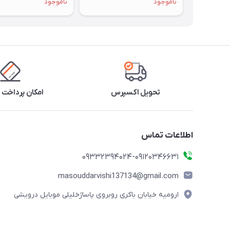
ناموجود
ناموجود
تحویل اکسپرس
امکان پرداخت 
اطلاعات تماس
09332394024-09120346631
masouddarvishi137134@gmail.com
ارومیه خیابان باکری روبروی پاساژخلیلی موبایل درویشی