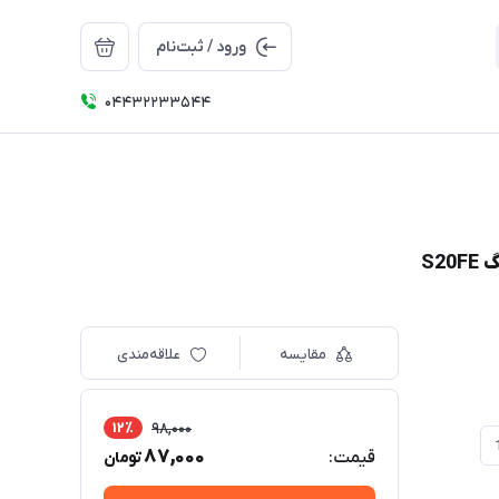
ورود / ثبت‌نام
04432233544
S2
مقایسه
علاقه‌مندی
12٪
98,000
87,000
قیمت:
تومان