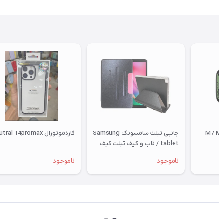
جانبی تبلت سامسونگ Samsung
گاردموتورال mutral 14promax
tablet / قاب و کیف تبلت کیف
T515 قاب T515 کیف مدل فولیو
ناموجود
ناموجود
کاور تب ا 2019 10 اینچ اصلی
کلاسوری تبلت سامسونگ تی 515
گلکسی مناسب سامسونگ
Samsung Galaxy Tab A 10.1
2019 T515