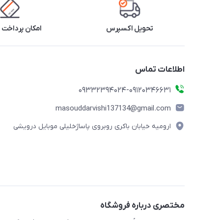
تحویل اکسپرس
امکان پرداخت 
اطلاعات تماس
09332394024-09120346631
masouddarvishi137134@gmail.com
ارومیه خیابان باکری روبروی پاساژخلیلی موبایل درویشی
مختصری درباره فروشگاه