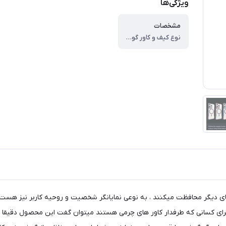
ویژگی‌ها
مشخصات
نوع کیف و کاور گوشی ، کاور ، وزن ، ۵۰ گرم ، سازگار با گوشی موبایل ، Apple iphone ۱5 Pro max ، ساختار ، شفاف ، سطح پوشش ، قاب پشتی ، لبه پایینی ، لبه بالایی ، لبه راست ، لبه چپ ، حفاظت از دکمه‌ها
های دیگر محافظت میکنند ، به نوعی نمایانگر شخصیت و روحیه کاربر نیز هست
 برای کسانی که طرفدار کاور های چرمی هستند میتوان گفت این محصول دقیقا