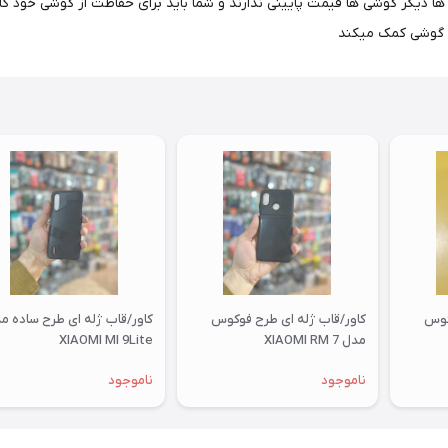
ا دیگر گوشی ها قیمت پایینی ندارند و شما باید برای حفاظت از گوشی خود کاور ب
ر گوشی کمک میکند
کوس
کاور/قاب ژله ای طرح فوکوس
کاور/قاب ژله ای طرح ساده م
مدل XIAOMI RM 7
XIAOMI MI 9Lite
ناموجود
ناموجود