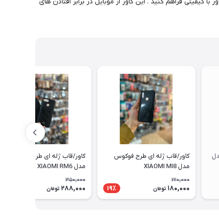
ا کیفیتی فراهم کنید . این کاور از موبایل در برابر افتادن های
دل
کاور/قاب ژله ای طرح فوکوس
کاور/قاب ژله ای طرح فوکوس
مدل XIAOMI MI8
مدل XIAOMI RM6
350,000
220,000
288,000
180,000
18٪
19٪
تومان
تومان