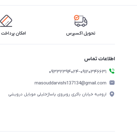
تحویل اکسپرس
امکان پرداخت 
اطلاعات تماس
09332394024-09120346631
masouddarvishi137134@gmail.com
ارومیه خیابان باکری روبروی پاساژخلیلی موبایل درویشی