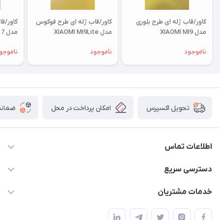
کاور/قاب ژله ای طرح بلوری
کاور/قاب ژله ای طرح فوکوس
کاور/ق
مدل XIAOMI MI9
مدل XIAOMI MI9Lite
مدل XIAOMI RM 7
ناموجود
ناموجود
ناموجو
امکان پرداخت در محل
ضمانت
تحویل اکسپرس
اطلاعات تماس
09332394024-09120346631
دسترسی سریع
masouddarvishi137134@gmail.com
حساب کاربری
خدمات مشتریان
ارومیه خیابان باکری روبروی پاساژخلیلی موبایل درویشی
مجله فروشگاه
قوانین و مقررات