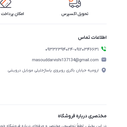
تحویل اکسپرس
امکان پرداخت 
اطلاعات تماس
09332394024-09120346631
masouddarvishi137134@gmail.com
ارومیه خیابان باکری روبروی پاساژخلیلی موبایل درویشی
مختصری درباره فروشگاه
در این بخش، لطفاً توضیحی مختصر و حرفه‌ای درباره فروشگاه خود 