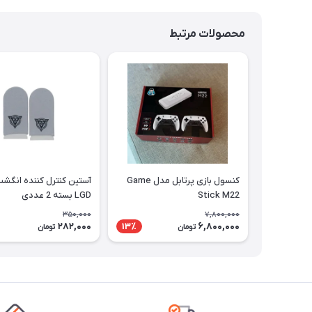
محصولات مرتبط
کنسول بازی پرتابل مدل Game
آستین کنترل کننده انگش
Stick M22
LGD بسته 2 عددی
350,000
7,800,000
282,000
6,800,000
13٪
تومان
تومان