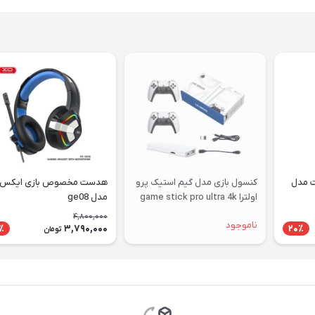
ت مدل
کنسول بازی مدل گیم استیک پرو
هدست مخصوص بازی ایکس ا
اولترا game stick pro ultra 4k
مدل ge08
4,800,000
ناموجود
3,790,000
٪
20٪
تومان