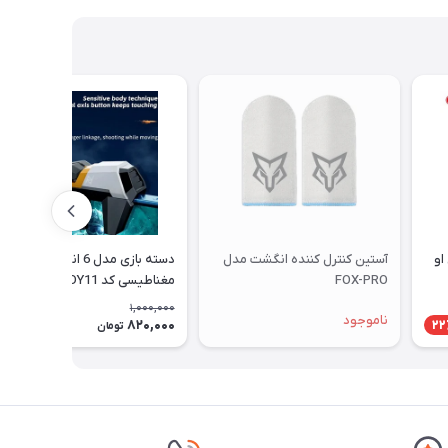
و
آستین کنترل کننده انگشت مدل
دسته بازی مدل 6 انگشتی
FOX-PRO
مغناطیسی کد DY11
1,000,000
ناموجود
820,000
18٪
22
تومان