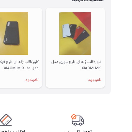
محصولات مرتبط
کاور/قاب ژله ای طرح بلوری مدل
کاور/قاب ژله ای طرح فو
XIAOMI MI9
مدل XIAOMI MI9Lite
ناموجود
ناموجود