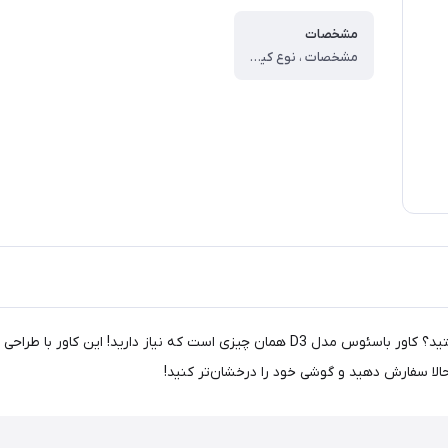
مشخصات
مشخصات ، نوع کیف و کاور گوشی ، کاور ، وزن ، ۶۰ گرم ، سازگار با گوشی موبایل ، Nokia ۶ ، ساختار ، مات ، سطح پوشش ، قاب پشتی ، لبه بالایی ، لبه پایینی ، لبه چپ ، لبه راست ، حفاظت از دکمه‌ها
آیا به دنبال محافظتی بی‌نظیر و شیک برای گوشی نوکیا 6 خود هستید؟ کاور باسئوس مدل D3
 حالا سفارش دهید و گوشی خود را درخشان‌تر کنید!