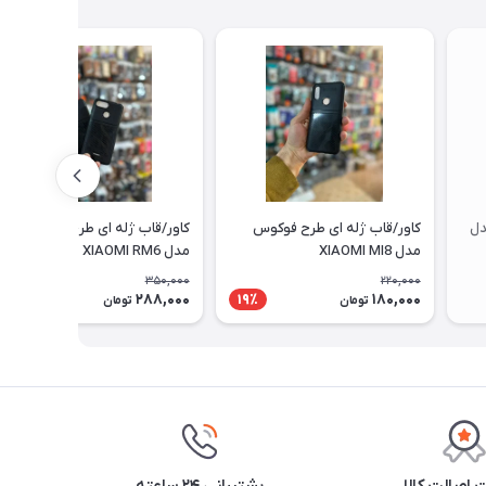
دل
کاور/قاب ژله ای طرح فوکوس
کاور/قاب ژله ای طرح فوکوس
مدل XIAOMI MI8
مدل XIAOMI RM6
350,000
220,000
288,000
180,000
18٪
19٪
تومان
تومان