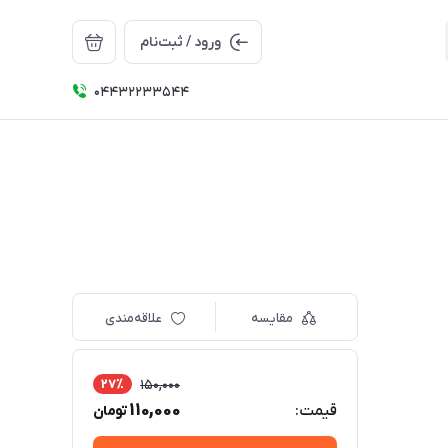
ورود / ثبت‌نام
04432233544
مقایسه
علاقه‌مندی
27٪
150,000
110,000
قیمت:
تومان