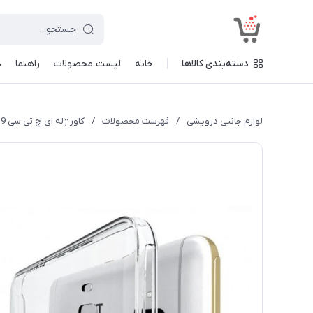
<
دسته‌بندی کالاها
خانه
لیست محصولات
راهنما
د
لوازم جانبی درویشی
/
فهرست محصولات
/
کاور ژله ای اچ تی سی HTC M9 مدل TPU SBORN