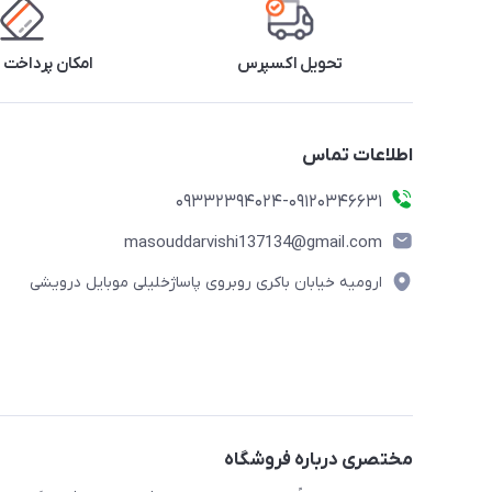
تحویل اکسپرس
امکان پرداخت 
اطلاعات تماس
09332394024-09120346631
masouddarvishi137134@gmail.com
ارومیه خیابان باکری روبروی پاساژخلیلی موبایل درویشی
مختصری درباره فروشگاه