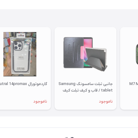
جانبی تبلت سامسونگ Samsung
گاردموتورال mutral 14promax
tablet / قاب و کیف تبلت کیف
T515 قاب T515 کیف مدل فولیو
ناموجود
ناموجود
کاور تب ا 2019 10 اینچ اصلی
کلاسوری تبلت سامسونگ تی 515
گلکسی مناسب سامسونگ
Samsung Galaxy Tab A 10.1
2019 T515