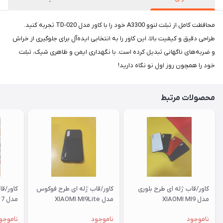
محافظت کامل از تبلت لنوو A3300 خود را با کاور مدل TD-020 تجربه کنید.
طراحی دقیق و کیفیت بالا، این کاور را به انتخابی ایده‌آل برای جلوگیری از خراش
و ضربه‌های ناگهانی تبدیل کرده است. با نگهداری ایمن و ظاهری شیک، تبلت
خود را همچون روز اول نو نگاه دارید!
محصولات مرتبط
کاور/قاب ژله ای طرح بلوری
کاور/قاب ژله ای طرح فوکوس
کاور/ق
مدل XIAOMI MI9
مدل XIAOMI MI9Lite
مدل XIAOMI RM 7
ناموجود
ناموجود
ناموجو