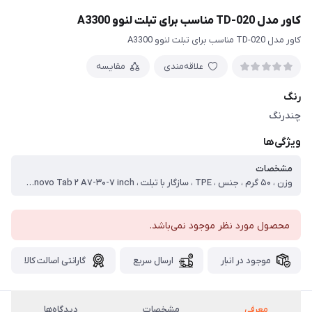
کاور مدل TD-020 مناسب برای تبلت لنوو A3300
کاور مدل TD-020 مناسب برای تبلت لنوو A3300
علاقه‌مندی
مقایسه
رنگ
چندرنگ
ویژگی‌ها
مشخصات
وزن ، ۵۰ گرم ، جنس ، TPE ، سازگار با تبلت ، Lenovo Tab ۲ A۷-۳۰-۷ inch ، ساختار ، مات ، سطح پوشش ، قاب پشتی ، لبه بالایی ، لبه پایینی ، لبه چپ ، لبه راست ، حفاظت از دکمه‌ها ، نوع کیف و کاور تبلت ، کاور
محصول مورد نظر موجود نمی‌باشد.
موجود در انبار
ارسال سریع
گارانتی اصالت کالا
معرفی
مشخصات
دیدگاه‌ها