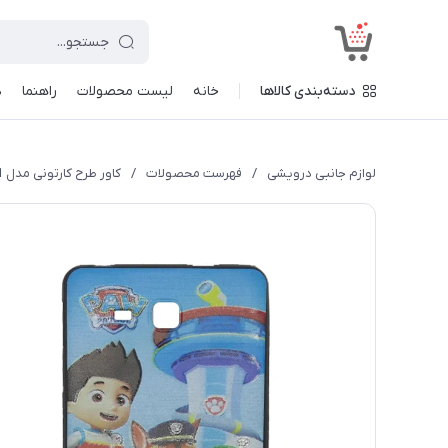
<
دسته‌بندی کالاها
خانه
لیست محصولات
راهنما
د
لوازم جانبی درویشی
/
فهرست محصولات
/
کاور طرح کارتونی مدل KD-1 مناسب برای تبلت سامسونگ Galaxy TAB A 2016/T285