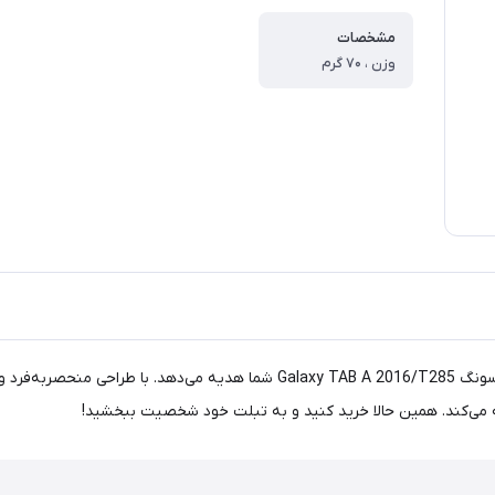
مشخصات
وزن ، ۷۰ گرم
کاور طرح کارتونی مدل KD-1، جذابیت و محافظت را به تبلت سامسونگ TAB A 2016/T285
 می‌کند. همین حالا خرید کنید و به تبلت خود شخصیت ببخشید!