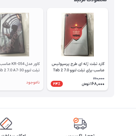
محصولات مرتبط
گارد تبلت ژله ای طرح پرسپولیس
کاور مدل KR-054 
مناسب برای تبلت لنوو Tab 2 7.0
تبلت لنوو Tab 2 7.0 A7-30
A7-30
220,000
ناموجود
168,000
24٪
تومان