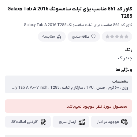
کاور کد 861 مناسب برای تبلت سامسونگ Galaxy Tab A 2016
T285
کاور کد 861 مناسب برای تبلت سامسونگ Galaxy Tab A 2016 T285
علاقه‌مندی
مقایسه
رنگ
چندرنگ
ویژگی‌ها
مشخصات
وزن ، ۶۰ گرم ، جنس ، TPU ، سازگار با تبلت ، Samsung Galaxy Tab A ۷.۰-۷ inch ، T285 ، ساختار ، مات ، سطح پوشش ، قاب پشتی ، لبه بالایی ، لبه پایینی ، لبه چپ ، لبه راست ، حفاظت از دکمه‌ها ، نوع کیف و کاور تبلت ، کاور
محصول مورد نظر موجود نمی‌باشد.
موجود در انبار
ارسال سریع
گارانتی اصالت کالا