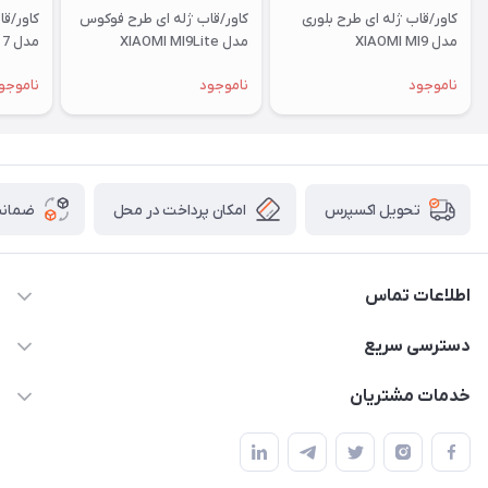
کاور/قاب ژله ای طرح بلوری
کاور/قاب ژله ای طرح فوکوس
کاور/ق
مدل XIAOMI MI9
مدل XIAOMI MI9Lite
مدل XIAOMI RM 7
ناموجود
ناموجود
ناموجو
امکان پرداخت در محل
ضمانت
تحویل اکسپرس
اطلاعات تماس
09332394024-09120346631
دسترسی سریع
masouddarvishi137134@gmail.com
حساب کاربری
خدمات مشتریان
ارومیه خیابان باکری روبروی پاساژخلیلی موبایل درویشی
مجله فروشگاه
قوانین و مقررات
لیست محصولات
حریم خصوصی