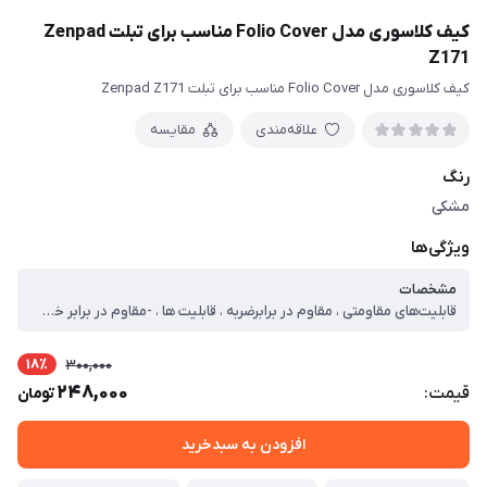
کیف کلاسوری مدل Folio Cover مناسب برای تبلت Zenpad
Z171
کیف کلاسوری مدل Folio Cover مناسب برای تبلت Zenpad Z171
علاقه‌مندی
مقایسه
رنگ
مشکی
ویژگی‌ها
مشخصات
قابلیت‌های مقاومتی ، مقاوم در برابرضربه ، قابلیت ها ، -مقاوم در برابر خط‌ و‌خش - مناسب برای تبلت ایسوس Zenpad Z۱۷۱ -دارای کاور ژله ای برای حفاظت از محیط اطراف تبلت
18٪
300,000
248,000
قیمت:
تومان
افزودن به سبدخرید