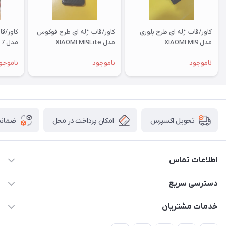
کاور/قاب ژله ای طرح بلوری
کاور/قاب ژله ای طرح فوکوس
کاور/ق
مدل XIAOMI MI9
مدل XIAOMI MI9Lite
مدل XIAOMI RM 7
ناموجود
ناموجود
ناموجو
امکان پرداخت در محل
ضمانت
تحویل اکسپرس
اطلاعات تماس
09332394024-09120346631
دسترسی سریع
masouddarvishi137134@gmail.com
حساب کاربری
خدمات مشتریان
ارومیه خیابان باکری روبروی پاساژخلیلی موبایل درویشی
مجله فروشگاه
قوانین و مقررات