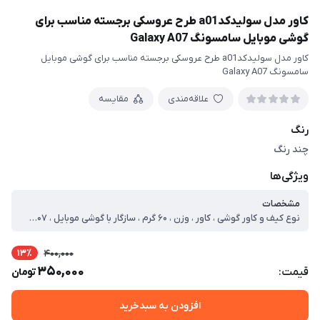
کاور مدل سولیدکدa01 طرح عروسکی برجسته مناسب برای
گوشی موبایل سامسونگ Galaxy A07
کاور مدل سولیدکدa01 طرح عروسکی برجسته مناسب برای گوشی موبایل
سامسونگ Galaxy A07
علاقه‌مندی
مقایسه
رنگ
چند رنگ
ویژگی‌ها
مشخصات
نوع کیف و کاور گوشی ، کاور ، وزن ، ۶۰ گرم ، سازگار با گوشی موبایل ، Samsung Galaxy A۰۷ ، ساختار ، مات ، سطح پوشش ، قاب پشتی ، لبه بالایی ، لبه پایینی ، لبه چپ ، لبه راست ، حفاظت از دکمه‌ها
13٪
400,000
350,000
قیمت:
تومان
افزودن به سبدخرید