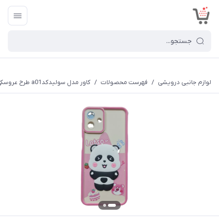
<
لوازم جانبی درویشی
/
فهرست محصولات
/
کاور مدل سولیدکدa01 طرح عروسکی برجسته مناسب برای گوشی موبایل سامسونگ Galaxy A07