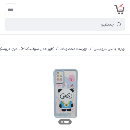
<
لوازم جانبی درویشی
/
فهرست محصولات
/
کاور مدل سولیدکدa04 طرح عروسکی برجسته مناسب برای گوشی موبایل سامسونگ Galaxy A51