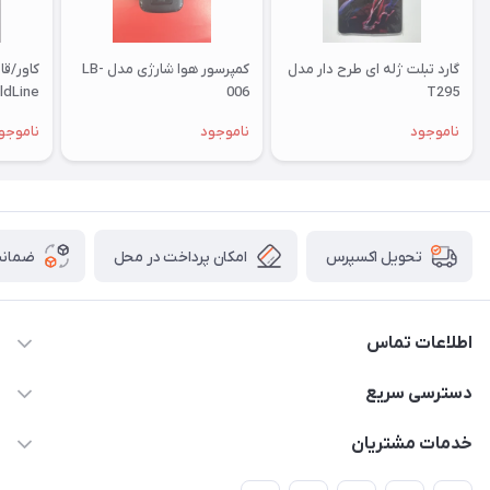
گارد تبلت ژله ای طرح دار مدل
کمپرسور هوا شارژی مدل LB-
کاور/ق
006
T295
 Redmi
ناموجود
ناموجود
ناموجو
s/9pro
امکان پرداخت در محل
ضمانت
تحویل اکسپرس
اطلاعات تماس
09332394024-09120346631
دسترسی سریع
masouddarvishi137134@gmail.com
حساب کاربری
خدمات مشتریان
ارومیه خیابان باکری روبروی پاساژخلیلی موبایل درویشی
مجله فروشگاه
قوانین و مقررات