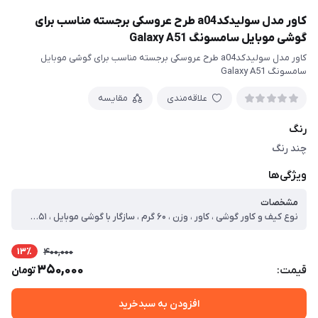
کاور مدل سولیدکدa04 طرح عروسکی برجسته مناسب برای
گوشی موبایل سامسونگ Galaxy A51
کاور مدل سولیدکدa04 طرح عروسکی برجسته مناسب برای گوشی موبایل
سامسونگ Galaxy A51
علاقه‌مندی
مقایسه
رنگ
چند رنگ
ویژگی‌ها
مشخصات
نوع کیف و کاور گوشی ، کاور ، وزن ، ۶۰ گرم ، سازگار با گوشی موبایل ، Samsung Galaxy A۵۱ ، ساختار ، مات ، سطح پوشش ، حفاظت از دکمه‌ها ، لبه راست ، لبه چپ ، لبه پایینی ، لبه بالایی ، قاب پشتی
13٪
400,000
350,000
قیمت:
تومان
افزودن به سبدخرید