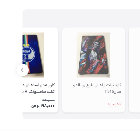
گارد تبلت ژله ای طرح رونالدو
کاور مدل استقلال مناسب برای
مدلT515
تبلت سامسونگ Galaxy Tab A
10.1 SM - T515
250,000
ناموجود
198,000
21٪
تومان