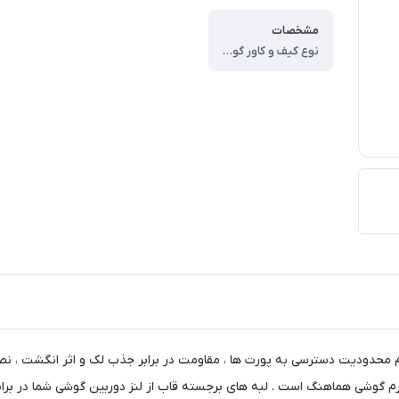
مشخصات
نوع کیف و کاور گوشی ، کاور ، وزن ، ۶۰ گرم ، سازگار با گوشی موبایل ، Samsung Galaxy A۱۱ ، ساختار ، مات ، سطح پوشش ، حفاظت از دکمه‌ها ، لبه راست ، لبه چپ ، لبه پایینی ، لبه بالایی ، قاب پشتی
م محدودیت دسترسی به پورت ها ، مقاومت در برابر جذب لک و اثر انگشت ، نص
 فرم گوشی هماهنگ است . لبه های برجسته قاب از لنز دوربین گوشی شما در بر