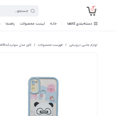
<
دسته‌بندی کالاها
خانه
لیست محصولات
راهنما
د
لوازم جانبی درویشی
/
فهرست محصولات
/
کاور مدل سولیدکدa06 طرح عروسکی برجسته مناسب برای گوشی موبایل سامسونگ Galaxy A11