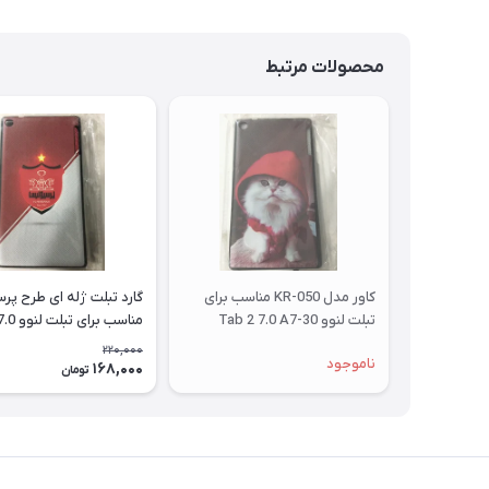
محصولات مرتبط
کاور مدل KR-050 مناسب برای
گارد تبلت ژله ای طرح پ
تبلت لنوو Tab 2 7.0 A7-30
مناسب بر
A7-30
220,000
ناموجود
168,000
تومان