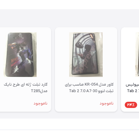
رسپولیس
کاور مدل KR-054 مناسب برای
گارد تبلت ژله ای طرح نایک
ای تبلت لنوو Tab 2 7.0
تبلت لنوو Tab 2 7.0 A7-30
مدلT285
ناموجود
ناموجود
24٪