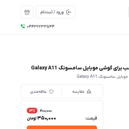
ورود / ثبت‌نام
04432233544
مقایسه
علاقه‌مندی
13٪
400,000
350,000
قیمت:
تومان