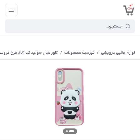
<
لوازم جانبی درویشی
/
فهرست محصولات
/
کاور مدل سولید کد a01 طرح عروسکی برجسته مناسب برای گوشی موبایل سامسونگ Galaxy A70