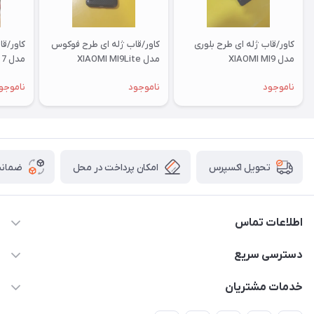
کاور/قاب ژله ای طرح بلوری
کاور/قاب ژله ای طرح فوکوس
کاور/ق
مدل XIAOMI MI9
مدل XIAOMI MI9Lite
مدل XIAOMI RM 7
ناموجود
ناموجود
ناموجو
امکان پرداخت در محل
ضمانت
تحویل اکسپرس
اطلاعات تماس
09332394024-09120346631
دسترسی سریع
masouddarvishi137134@gmail.com
حساب کاربری
خدمات مشتریان
ارومیه خیابان باکری روبروی پاساژخلیلی موبایل درویشی
مجله فروشگاه
قوانین و مقررات