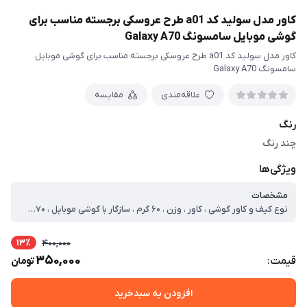
کاور مدل سولید کد a01 طرح عروسکی برجسته مناسب برای
گوشی موبایل سامسونگ Galaxy A70
کاور مدل سولید کد a01 طرح عروسکی برجسته مناسب برای گوشی موبایل
سامسونگ Galaxy A70
علاقه‌مندی
مقایسه
رنگ
چند رنگ
ویژگی‌ها
مشخصات
نوع کیف و کاور گوشی ، کاور ، وزن ، ۶۰ گرم ، سازگار با گوشی موبایل ، Samsung Galaxy A۷۰ ، ساختار ، مات ، سطح پوشش ، حفاظت از دکمه‌ها ، لبه راست ، لبه چپ ، لبه پایینی ، لبه بالایی ، قاب پشتی
13٪
400,000
350,000
قیمت:
تومان
افزودن به سبدخرید