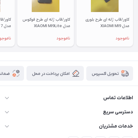
کاور/قاب ژله ای طرح بلوری
کاور/قاب ژله ای طرح فوکوس
کاور/ق
مدل XIAOMI MI9
مدل XIAOMI MI9Lite
مدل XIAOMI RM 7
ناموجود
ناموجود
ناموجو
امکان پرداخت در محل
ضمانت
تحویل اکسپرس
اطلاعات تماس
09332394024-09120346631
دسترسی سریع
masouddarvishi137134@gmail.com
حساب کاربری
خدمات مشتریان
ارومیه خیابان باکری روبروی پاساژخلیلی موبایل درویشی
مجله فروشگاه
قوانین و مقررات