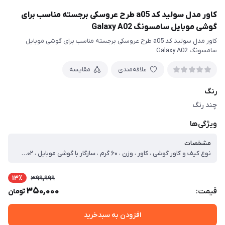
کاور مدل سولید کد a05 طرح عروسکی برجسته مناسب برای
گوشی موبایل سامسونگ Galaxy A02
کاور مدل سولید کد a05 طرح عروسکی برجسته مناسب برای گوشی موبایل
سامسونگ Galaxy A02
علاقه‌مندی
مقایسه
رنگ
چند رنگ
ویژگی‌ها
مشخصات
نوع کیف و کاور گوشی ، کاور ، وزن ، ۶۰ گرم ، سازگار با گوشی موبایل ، Samsung Galaxy A۰۲ ، ساختار ، مات ، سطح پوشش ، حفاظت از دکمه‌ها ، لبه راست ، لبه چپ ، لبه پایینی ، لبه بالایی ، قاب پشتی
13٪
399,999
350,000
قیمت:
تومان
افزودن به سبدخرید