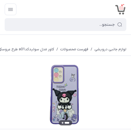
<
لوازم جانبی درویشی
/
فهرست محصولات
/
کاور مدل سولیدکدa01 طرح عروسکی برجسته مناسب برای گوشی موبایل سامسونگ Galaxy A23