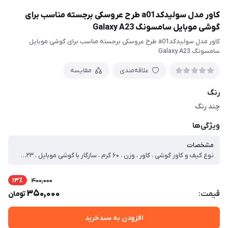
کاور مدل سولیدکدa01 طرح عروسکی برجسته مناسب برای
گوشی موبایل سامسونگ Galaxy A23
کاور مدل سولیدکدa01 طرح عروسکی برجسته مناسب برای گوشی موبایل
سامسونگ Galaxy A23
علاقه‌مندی
مقایسه
رنگ
چند رنگ
ویژگی‌ها
مشخصات
نوع کیف و کاور گوشی ، کاور ، وزن ، ۶۰ گرم ، سازگار با گوشی موبایل ، Samsung Galaxy A۲۳ ، ساختار ، مات ، سطح پوشش ، لبه راست ، حفاظت از دکمه‌ها ، لبه چپ ، لبه پایینی ، لبه بالایی ، قاب پشتی
13٪
400,000
350,000
قیمت:
تومان
افزودن به سبدخرید