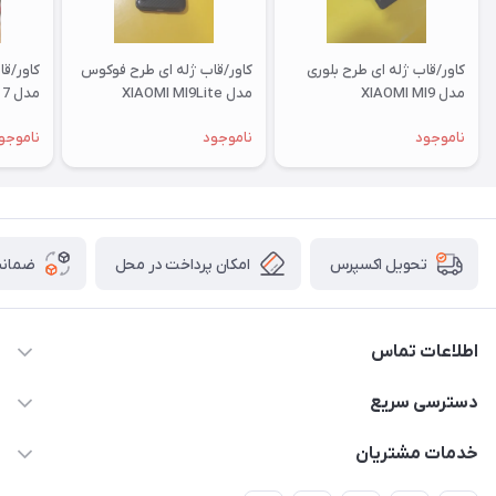
کاور/قاب ژله ای طرح بلوری
کاور/قاب ژله ای طرح فوکوس
کاور/ق
مدل XIAOMI MI9
مدل XIAOMI MI9Lite
مدل XIAOMI RM 7
ناموجود
ناموجود
ناموجو
امکان پرداخت در محل
ضمانت
تحویل اکسپرس
اطلاعات تماس
09332394024-09120346631
دسترسی سریع
masouddarvishi137134@gmail.com
حساب کاربری
خدمات مشتریان
ارومیه خیابان باکری روبروی پاساژخلیلی موبایل درویشی
مجله فروشگاه
قوانین و مقررات