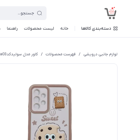
<
دسته‌بندی کالاها
خانه
لیست محصولات
راهنما
د
لوازم جانبی درویشی
/
فهرست محصولات
/
کاور مدل سولیدکدa03 طرح عروسکی برجسته مناسب برای گوشی موبایل سامسونگ Galaxy A23