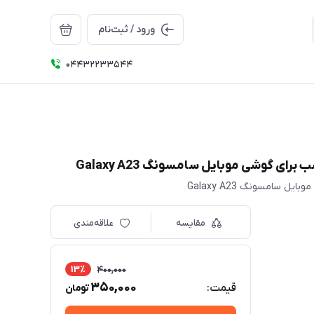
ورود / ثبت‌نام
04432233544
مقایسه
علاقه‌مندی
13٪
400,000
350,000
قیمت:
تومان