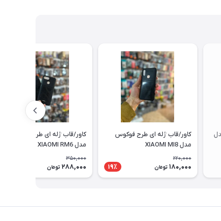
دل
کاور/قاب ژله ای طرح فوکوس
کاور/قاب ژله ای طرح فوکوس
مدل XIAOMI MI8
مدل XIAOMI RM6
350,000
220,000
288,000
180,000
18٪
19٪
تومان
تومان