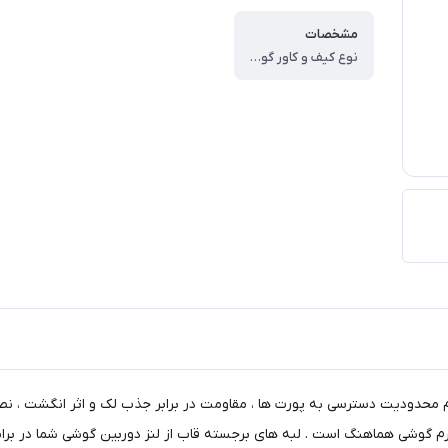
مشخصات
نوع کیف و کاور گوشی ، کاور ، وزن ، ۶۰ گرم ، سازگار با گوشی موبایل ، Samsung Galaxy A۲۳ ، ساختار ، مات ، سطح پوشش ، حفاظت از دکمه‌ها ، لبه راست ، لبه چپ ، لبه پایینی ، لبه بالایی ، قاب پشتی
م محدودیت دسترسی به پورت ها ، مقاومت در برابر جذب لک و اثر انگشت ، نص
 فرم گوشی هماهنگ است . لبه های برجسته قاب از لنز دوربین گوشی شما در بر