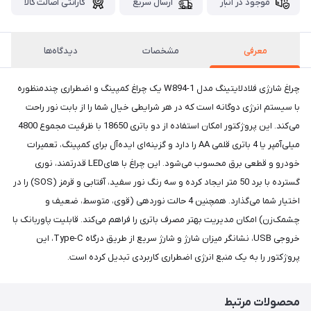
موجود در انبار
ارسال سریع
گارانتی اصالت کالا
معرفی
مشخصات
دیدگاه‌ها
چراغ شارژی فلادلایتینگ مدل W894-1 یک چراغ کمپینگ و اضطراری چندمنظوره
با سیستم انرژی دوگانه است که در هر شرایطی خیال شما را از بابت نور راحت
می‌کند. این پروژکتور امکان استفاده از دو باتری 18650 با ظرفیت مجموع 4800
میلی‌آمپر یا 4 باتری قلمی AA را دارد و گزینه‌ای ایده‌آل برای کمپینگ، تعمیرات
خودرو و قطعی برق محسوب می‌شود. این چراغ با هایLED قدرتمند، نوری
گسترده با برد 50 متر ایجاد کرده و سه رنگ نور سفید، آفتابی و قرمز (SOS) را در
اختیار شما می‌گذارد. همچنین 4 حالت نوردهی (قوی، متوسط، ضعیف و
چشمک‌زن) امکان مدیریت بهتر مصرف باتری را فراهم می‌کند. قابلیت پاوربانک با
خروجی USB، نشانگر میزان شارژ و شارژ سریع از طریق درگاه Type-C، این
پروژکتور را به یک منبع انرژی اضطراری کاربردی تبدیل کرده است.
محصولات مرتبط