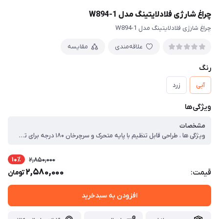
چراغ شارژی فلادلایتینگ مدل W894-1
چراغ شارژی فلادلایتینگ مدل W894-1
علاقه‌مندی
مقایسه
رنگ
آبی
زرد
ویژگی‌ها
مشخصات
ویژگی ها ، طراحی قابل تنظیم با پایه متحرک و سرچرخان ۱۸۰ درجه برای تنظیم زاویه نوردهی مجهز به پایه مگنتی قوی برای اتصال آسان به سطوح فلزی و استفاده بدون نیاز به دست دارای خروجی USB با قابلیت استفاده به‌عنوان پاوربانک اضطراری برای شارژ موبایل مجهز به قلاب آویز برای استفاده در موقعیت‌های مختلف دارای درگاه شارژ Type-C با پشتیبانی از شارژ سریع نمایشگر LED میزان شارژ باتری مدت زمان نوردهی: حدود ۲ تا ۳ ساعت مدت زمان شارژ کامل: حدود ۸ ساعت حالت‌های نوردهی: سفید، زرد، ترکیبی زرد-سفید (هرکدام با ۴ سطح روشنایی) و نور قرمز ثابت و چشمک‌زن طراحی مقاوم در برابر نفوذ آب دارای محل پیچ استاندارد برای نصب روی سه‌پایه ، نحوه حمل ، دستی ، آویزی ، نوع باتری ، لیتیومی ، نوع تجهیزات جانبی سفر و کمپینگ ، چراغ روشنایی ، چراغ اضطراری ، چراغ آویز چادر ، چراغ شارژی ، چراغ کمپینگ ، مناسب برای ، کوهنوردی ، کمپینگ ، سفرهای جاده‌ای ، منبع انرژی ، شارژی ، باتری قابل تعویض ، ظرفیت باتری ، ۱۸۶۵۰ ، قابلیت‌های مقاومتی ، مقاوم در برابر آب ، مقاوم در برابر شوک‌های ضربه‌ای ، مقاوم در برابر مه ، مقوم در برابر نفوذ گرد و خاک ، ابعاد ، ۱۱x۱۰x۴ سانتی‌متر ، وزن ، ۳۶۰ گرم ، جنس ، پلاستیک ABS
10٪
2,850,000
2,580,000
قیمت:
تومان
افزودن به سبدخرید