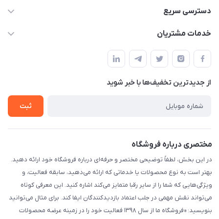
09332394024-09120346631
دسترسی سریع
masouddarvishi137134@gmail.com
حساب کاربری
خدمات مشتریان
ارومیه خیابان باکری روبروی پاساژخلیلی موبایل درویشی
مجله فروشگاه
قوانین و مقررات
لیست محصولات
حریم خصوصی
درباره ما
از جدید‌ترین تخفیف‌ها با‌ خبر شوید
راهنما
تماس با ما
ثبت
مختصری درباره فروشگاه
در این بخش، لطفاً توضیحی مختصر و حرفه‌ای درباره فروشگاه خود ارائه دهید.
بهتر است به نوع محصولات یا خدماتی که ارائه می‌دهید، سابقه فعالیت، و
ویژگی‌هایی که شما را از سایر رقبا متمایز می‌کند اشاره کنید. این معرفی کوتاه
می‌تواند نقش مهمی در جلب اعتماد بازدیدکنندگان ایفا کند. برای مثال می‌توانید
بنویسید: «فروشگاه ما از سال ۱۳۹۸ فعالیت خود را در زمینه عرضه محصولات