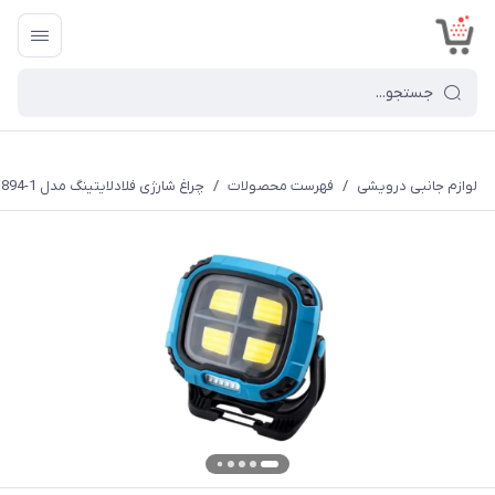
<
لوازم جانبی درویشی
/
فهرست محصولات
/
چراغ شارژی فلادلایتینگ مدل W894-1