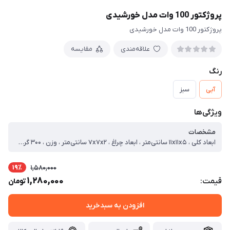
پروژکتور 100 وات مدل خورشیدی
پروژکتور 100 وات مدل خورشیدی
علاقه‌مندی
مقایسه
رنگ
آبی
سبز
ویژگی‌ها
مشخصات
ابعاد کلی ، ۱۱x۱۱x۵ سانتی‌متر ، ابعاد چراغ ، ۷x۷x۲ سانتی‌متر ، وزن ، ۳۰۰ گرم ، جنس بدنه ، پلاستیک ABS ، پوشش بدنه ، پلاستیک ، نوع لامپ ، LED ، سرپیچ ، ندارد ، محدوده دمای عملکرد ، -۳۰ تا +۵۰ ، جنس شیشه یا حباب ، پلاستیک طرح شیشه
19٪
1,580,000
1,280,000
قیمت:
تومان
افزودن به سبدخرید