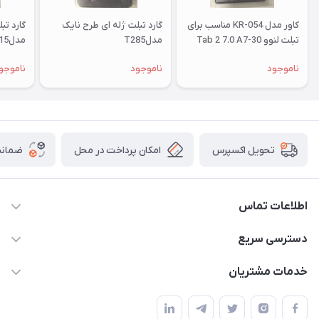
کاور مدل KR-054 مناسب برای
گارد تبلت ژله ای طرح نایک
گارد تب
تبلت لنوو Tab 2 7.0 A7-30
مدلT285
مدلT515
ناموجود
ناموجود
ناموجو
امکان پرداخت در محل
ضمانت
تحویل اکسپرس
اطلاعات تماس
09332394024-09120346631
دسترسی سریع
masouddarvishi137134@gmail.com
حساب کاربری
خدمات مشتریان
ارومیه خیابان باکری روبروی پاساژخلیلی موبایل درویشی
مجله فروشگاه
قوانین و مقررات
لیست محصولات