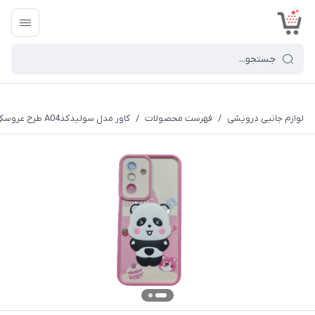
<
لوازم جانبی درویشی
/
فهرست محصولات
/
کاور مدل سولیدکدA04 طرح عروسکی برجسته مناسب برای گوشی موبایل سامسونگ Galaxy A15