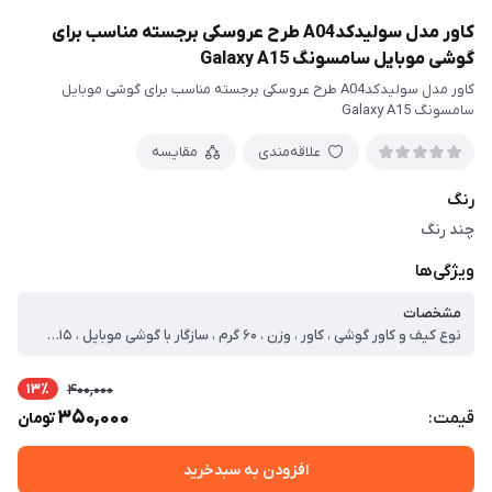
کاور مدل سولیدکدA04 طرح عروسکی برجسته مناسب برای
گوشی موبایل سامسونگ Galaxy A15
کاور مدل سولیدکدA04 طرح عروسکی برجسته مناسب برای گوشی موبایل
سامسونگ Galaxy A15
علاقه‌مندی
مقایسه
رنگ
چند رنگ
ویژگی‌ها
مشخصات
نوع کیف و کاور گوشی ، کاور ، وزن ، ۶۰ گرم ، سازگار با گوشی موبایل ، Samsung Galaxy A۱۵ ، ساختار ، مات ، سطح پوشش ، قاب پشتی ، لبه بالایی ، لبه پایینی ، لبه چپ ، لبه راست ، حفاظت از دکمه‌ها
13٪
400,000
350,000
قیمت:
تومان
افزودن به سبدخرید