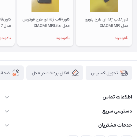
کاور/قاب ژله ای طرح بلوری
کاور/قاب ژله ای طرح فوکوس
کاور/ق
مدل XIAOMI MI9
مدل XIAOMI MI9Lite
مدل XIAOMI RM 7
ناموجود
ناموجود
ناموجو
امکان پرداخت در محل
ضمانت
تحویل اکسپرس
اطلاعات تماس
09332394024-09120346631
دسترسی سریع
masouddarvishi137134@gmail.com
حساب کاربری
خدمات مشتریان
ارومیه خیابان باکری روبروی پاساژخلیلی موبایل درویشی
مجله فروشگاه
قوانین و مقررات