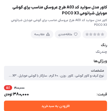
کاور مدل سولید کد A03 طرح عروسکی مناسب برای گوشی
موبایل شیائومی POCO X3
کاور مدل سولید کد A03 طرح عروسکی مناسب برای گوشی موبایل شیائومی
POCO X3
علاقه‌مندی
مقایسه
رنگ
چندرنگ
ویژگی‌ها
مشخصات
نوع کیف و کاور گوشی ، کاور ، وزن ، ۶۰ گرم ، سازگار با گوشی موبایل ، Poco X۳ ، ساختار ، مات ، سطح پوشش ، حفاظت از دکمه‌ها ، لبه راست ، لبه چپ ، لبه پایینی ، لبه بالایی ، قاب پشتی
5٪
400,000
380,000
قیمت:
تومان
افزودن به سبدخرید