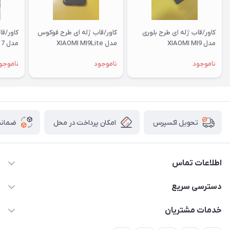
کاور/قاب ژله ای طرح بلوری
کاور/قاب ژله ای طرح فوکوس
کاور/ق
مدل XIAOMI MI9
مدل XIAOMI MI9Lite
مدل XIAOMI RM 7
ناموجود
ناموجود
ناموجو
امکان پرداخت در محل
ضمانت
تحویل اکسپرس
اطلاعات تماس
09332394024-09120346631
دسترسی سریع
masouddarvishi137134@gmail.com
حساب کاربری
خدمات مشتریان
ارومیه خیابان باکری روبروی پاساژخلیلی موبایل درویشی
مجله فروشگاه
قوانین و مقررات