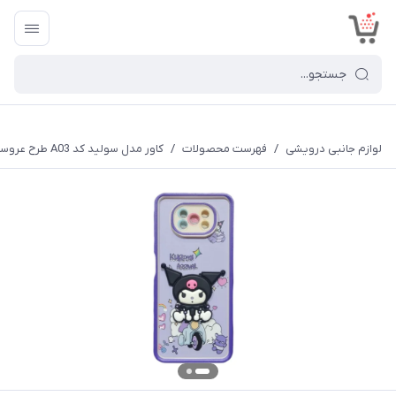
<
لوازم جانبی درویشی
/
فهرست محصولات
/
کاور مدل سولید کد A03 طرح عروسکی مناسب برای گوشی موبایل شیائومی POCO X3