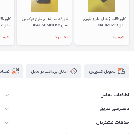
کاور/قاب ژله ای طرح بلوری
کاور/قاب ژله ای طرح فوکوس
کاور/ق
مدل XIAOMI MI9
مدل XIAOMI MI9Lite
مدل XIAOMI RM 7
ناموجود
ناموجود
ناموجو
امکان پرداخت در محل
ضمانت
تحویل اکسپرس
اطلاعات تماس
09332394024-09120346631
دسترسی سریع
masouddarvishi137134@gmail.com
حساب کاربری
خدمات مشتریان
ارومیه خیابان باکری روبروی پاساژخلیلی موبایل درویشی
مجله فروشگاه
قوانین و مقررات