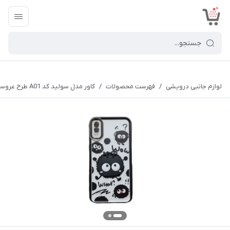
<
لوازم جانبی درویشی
/
فهرست محصولات
/
کاور مدل سولید کد A01 طرح عروسکی برجسته مناسب برای گوشی موبایل سامسونگ Galaxy A10s