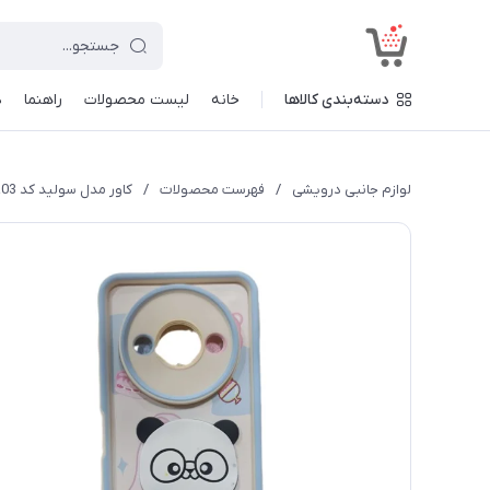
<
دسته‌بندی کالاها
خانه
لیست محصولات
راهنما
د
لوازم جانبی درویشی
/
فهرست محصولات
/
کاور مدل سولید کد a03 طرح عروسکی مناسب برای گوشی موبایل شیائومی Redmi A3