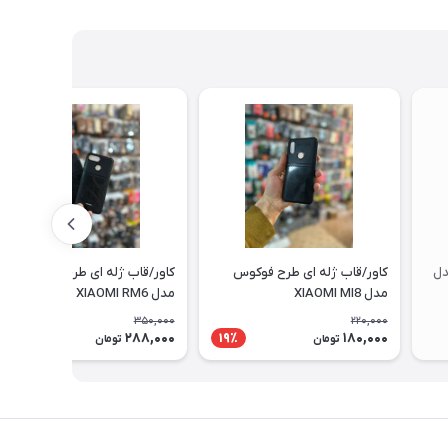
دل
کاور/قاب ژله ای طرح فوکوس
کاور/قاب ژله ای طرح فوکوس
مدل XIAOMI MI8
مدل XIAOMI RM6
350,000
220,000
288,000
180,000
18٪
19٪
تومان
تومان