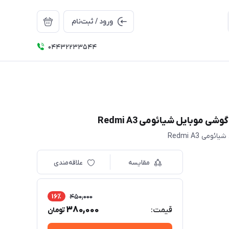
ورود / ثبت‌نام
04432233544
مقایسه
علاقه‌مندی
16٪
450,000
380,000
قیمت:
تومان