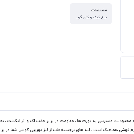
مشخصات
نوع کیف و کاور گوشی ، کاور ، وزن ، ۶۰ گرم ، سازگار با گوشی موبایل ، Xiaomi Redmi A۳ ، Xiaomi Redmi A۳X ، ساختار ، مات ، سطح پوشش ، حفاظت از دکمه‌ها ، لبه راست ، لبه چپ ، لبه پایینی ، لبه بالایی ، قاب پشتی
م محدودیت دسترسی به پورت ها ، مقاومت در برابر جذب لک و اثر انگشت ، نص
 فرم گوشی هماهنگ است . لبه های برجسته قاب از لنز دوربین گوشی شما در بر