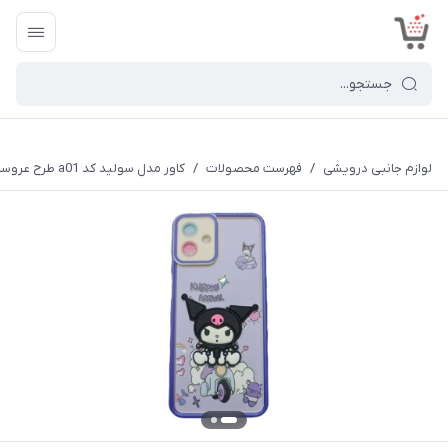
<
لوازم جانبی درویشی
/
فهرست محصولات
/
کاور مدل سولید کد a01 طرح عروسکی مناسب برای گوشی موبایل شیائومی Redmi A5