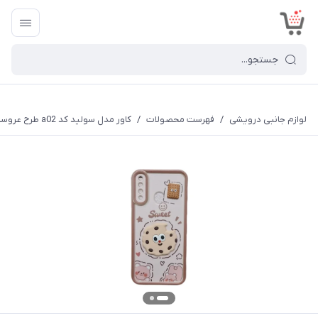
<
لوازم جانبی درویشی
/
فهرست محصولات
/
کاور مدل سولید کد a02 طرح عروسکی مناسب برای گوشی موبایل شیائومی Redmi Note 8