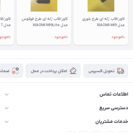
کاور/قاب ژله ای طرح بلوری
کاور/قاب ژله ای طرح فوکوس
کاور/ق
مدل XIAOMI MI9
مدل XIAOMI MI9Lite
مدل XIAOMI RM 7
ناموجود
ناموجود
ناموجو
امکان پرداخت در محل
ضمانت
تحویل اکسپرس
اطلاعات تماس
09332394024-09120346631
دسترسی سریع
masouddarvishi137134@gmail.com
حساب کاربری
خدمات مشتریان
ارومیه خیابان باکری روبروی پاساژخلیلی موبایل درویشی
مجله فروشگاه
قوانین و مقررات