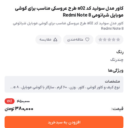
کاور مدل سولید کد a02 طرح عروسکی مناسب برای گوشی
موبایل شیائومی Redmi Note 8
کاور مدل سولید کد a02 طرح عروسکی مناسب برای گوشی موبایل شیائومی
Redmi Note 8
علاقه‌مندی
مقایسه
رنگ
چندرنگ
ویژگی‌ها
مشخصات
نوع کیف و کاور گوشی ، کاور ، وزن ، ۶۰ گرم ، سازگار با گوشی موبایل ، Xiaomi Redmi Note ۸ ، ساختار ، مات ، سطح پوشش ، لبه راست ، حفاظت از دکمه‌ها ، لبه چپ ، لبه پایینی ، لبه بالایی ، قاب پشتی
16٪
450,000
380,000
قیمت:
تومان
افزودن به سبدخرید