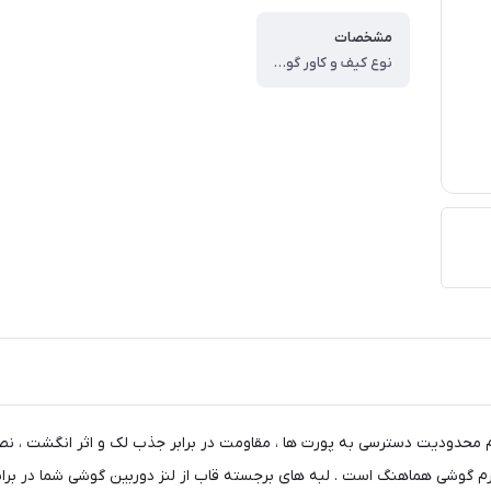
مشخصات
نوع کیف و کاور گوشی ، کاور ، وزن ، ۶۰ گرم ، سازگار با گوشی موبایل ، Xiaomi Redmi Note ۹ ، ساختار ، مات ، سطح پوشش ، حفاظت از دکمه‌ها ، لبه راست ، لبه چپ ، لبه پایینی ، لبه بالایی ، قاب پشتی
م محدودیت دسترسی به پورت ها ، مقاومت در برابر جذب لک و اثر انگشت ، نص
 فرم گوشی هماهنگ است . لبه های برجسته قاب از لنز دوربین گوشی شما در بر