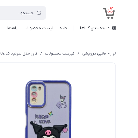
<
دسته‌بندی کالاها
خانه
لیست محصولات
راهنما
د
لوازم جانبی درویشی
/
فهرست محصولات
/
کاور مدل سولید کد a02 طرح عروسکی مناسب برای گوشی موبایل شیائومی Redmi Note 9