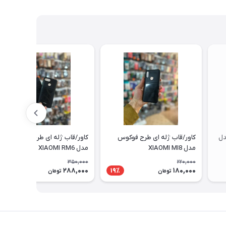
دل
کاور/قاب ژله ای طرح فوکوس
کاور/قاب ژله ای طرح فوکوس
مدل XIAOMI MI8
مدل XIAOMI RM6
350,000
220,000
288,000
180,000
18٪
19٪
تومان
تومان