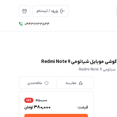
ورود / ثبت‌نام
04432233544
مقایسه
علاقه‌مندی
16٪
450,000
380,000
قیمت:
تومان