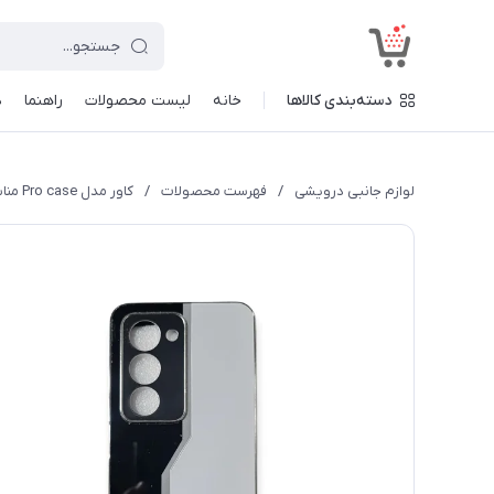
<
دسته‌بندی کالاها
خانه
لیست محصولات
راهنما
د
لوازم جانبی درویشی
/
فهرست محصولات
/
کاور مدل Pro case مناسب برای گوشی موبایل شیائومی Redmi 15 4G