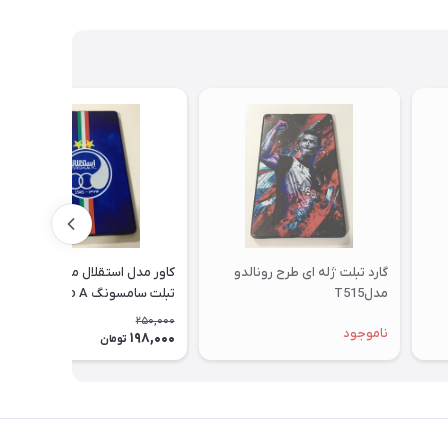
گارد تبلت ژله ای طرح رونالدو
کاور مدل استقلال مناسب برای
مدلT515
تبلت سامسونگ Galaxy Tab A
10.1 SM - T515
250,000
ناموجود
198,000
21٪
تومان