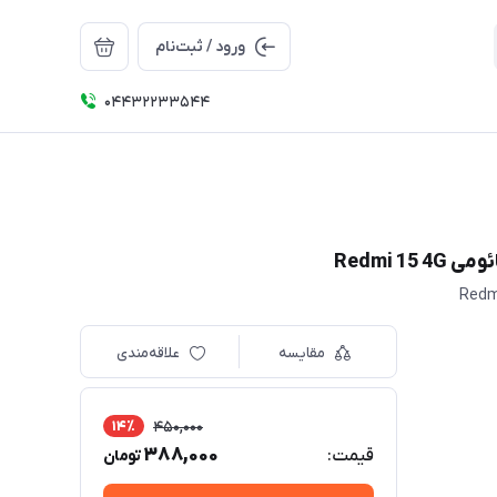
ورود / ثبت‌نام
04432233544
مقایسه
علاقه‌مندی
14٪
450,000
388,000
قیمت:
تومان