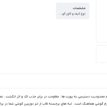
مشخصات
نوع کیف و کاور گوشی ، کاور ، وزن ، ۶۰ گرم ، سازگار با گوشی موبایل ، Xiaomi Redmi ۱۵ ۴G ، ساختار ، مات ، سطح پوشش ، حفاظت از دکمه‌ها ، لبه راست ، لبه چپ ، لبه پایینی ، لبه بالایی ، قاب پشتی
م محدودیت دسترسی به پورت ها ، مقاومت در برابر جذب لک و اثر انگشت ، نص
 فرم گوشی هماهنگ است . لبه های برجسته قاب از لنز دوربین گوشی شما در بر