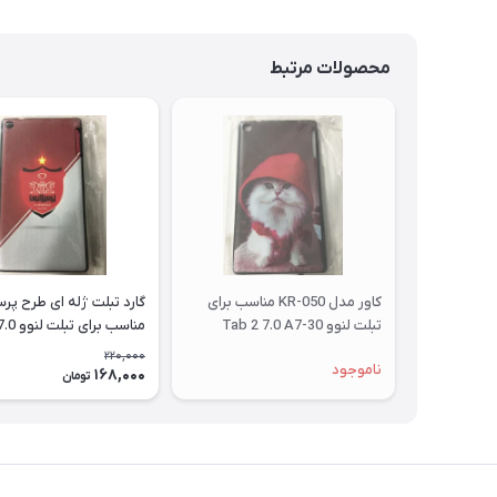
محصولات مرتبط
کاور مدل KR-050 مناسب برای
گارد تبلت ژله ای طرح پ
تبلت لنوو Tab 2 7.0 A7-30
مناسب بر
A7-30
220,000
ناموجود
168,000
تومان