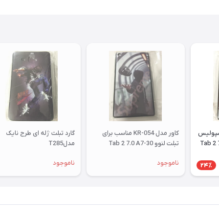
رسپولیس
کاور مدل KR-054 مناسب برای
گارد تبلت ژله ای طرح نایک
ای تبلت لنوو Tab 2 7.0
تبلت لنوو Tab 2 7.0 A7-30
مدلT285
ناموجود
ناموجود
24٪