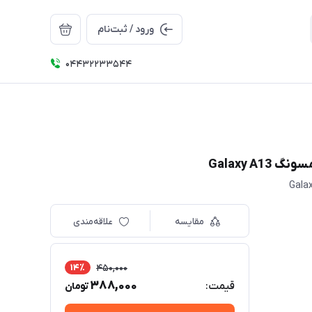
ورود / ثبت‌نام
04432233544
مقایسه
علاقه‌مندی
14٪
450,000
388,000
قیمت:
تومان