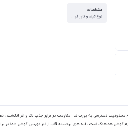
مشخصات
نوع کیف و کاور گوشی ، کاور ، وزن ، ۶۰ گرم ، سازگار با گوشی موبایل ، Samsung Galaxy A۱۳ ۴G ، ساختار ، مات ، سطح پوشش ، حفاظت از دکمه‌ها ، لبه چپ ، لبه راست ، لبه بالایی ، لبه پایینی ، قاب پشتی
م محدودیت دسترسی به پورت ها ، مقاومت در برابر جذب لک و اثر انگشت ، نص
 فرم گوشی هماهنگ است . لبه های برجسته قاب از لنز دوربین گوشی شما در بر