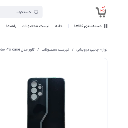
<
دسته‌بندی کالاها
خانه
لیست محصولات
راهنما
د
لوازم جانبی درویشی
/
فهرست محصولات
/
کاور مدل Pro case مناسب برای گوشی موبایل سامسونگ Galaxy A13