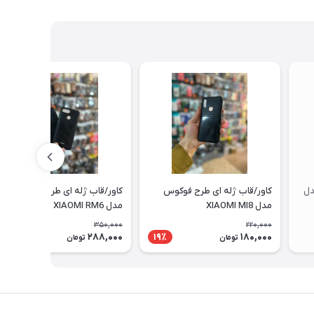
دل
کاور/قاب ژله ای طرح فوکوس
کاور/قاب ژله ای طرح فوکوس
مدل XIAOMI MI8
مدل XIAOMI RM6
350,000
220,000
288,000
180,000
18٪
19٪
تومان
تومان