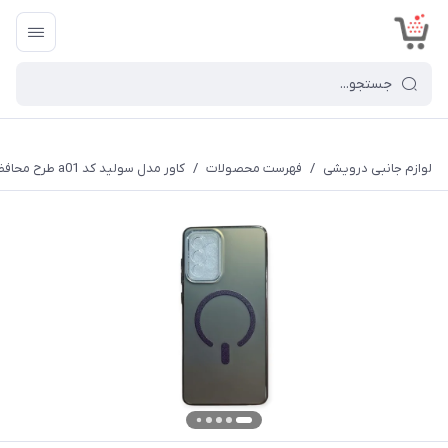
<
لوازم جانبی درویشی
/
فهرست محصولات
/
کاور مدل سولید کد a01 طرح محافظ لنزدار مناسب برای گوشی موبایل سامسونگ Galaxy A16