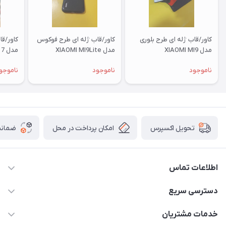
کاور/قاب ژله ای طرح بلوری
کاور/قاب ژله ای طرح فوکوس
کاور/ق
مدل XIAOMI MI9
مدل XIAOMI MI9Lite
مدل XIAOMI RM 7
ناموجود
ناموجود
ناموجو
امکان پرداخت در محل
ضمانت
تحویل اکسپرس
اطلاعات تماس
09332394024-09120346631
دسترسی سریع
masouddarvishi137134@gmail.com
حساب کاربری
خدمات مشتریان
ارومیه خیابان باکری روبروی پاساژخلیلی موبایل درویشی