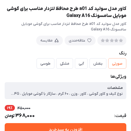
کاور مدل سولید کد a01 طرح محافظ لنزدار مناسب برای گوشی
موبایل سامسونگ Galaxy A16
کاور مدل سولید کد a01 طرح محافظ لنزدار مناسب برای گوشی موبایل
سامسونگ Galaxy A16
علاقه‌مندی
مقایسه
رنگ
صورتی
بنفش
آبی
مشکی
طوسی
ویژگی‌ها
مشخصات
نوع کیف و کاور گوشی ، کاور ، وزن ، ۶۰ گرم ، سازگار با گوشی موبایل ، Samsung Galaxy A۱۶ ۴G ، ساختار ، مات ، سطح پوشش ، قاب پشتی ، لبه بالایی ، لبه پایینی ، لبه چپ ، لبه راست ، حفاظت از دکمه‌ها
19٪
450,000
368,000
قیمت:
تومان
افزودن به سبدخرید