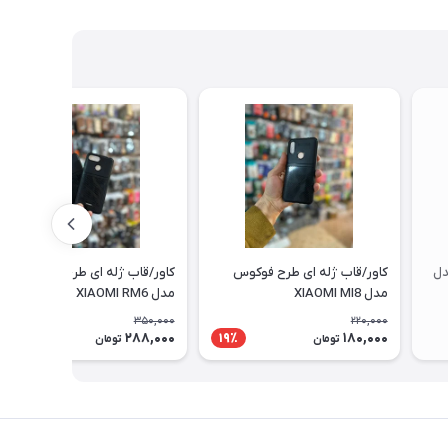
دل
کاور/قاب ژله ای طرح فوکوس
کاور/قاب ژله ای طرح فوکوس
مدل XIAOMI MI8
مدل XIAOMI RM6
350,000
220,000
288,000
180,000
18٪
19٪
تومان
تومان