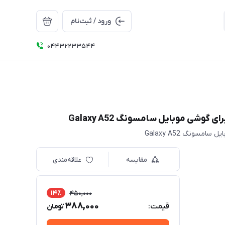
ورود / ثبت‌نام
04432233544
مقایسه
علاقه‌مندی
14٪
450,000
388,000
قیمت:
تومان