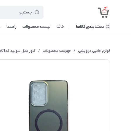
<
دسته‌بندی کالاها
خانه
لیست محصولات
راهنما
د
لوازم جانبی درویشی
/
فهرست محصولات
/
کاور مدل سولید کدa01 طرح محافظ لنزدار مناسب برای گوشی موبایل سامسونگ Galaxy A52