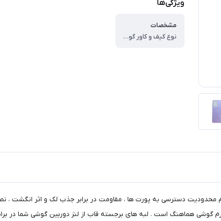
ویژگی‌ها
مشخصات
نوع کیف و کاور گوشی ، کاور ، وزن ، ۶۰ گرم ، سازگار با گوشی موبایل ، Samsung Galaxy A۵۲ ، ساختار ، مات ، سطح پوشش ، حفاظت از دکمه‌ها ، لبه راست ، لبه چپ ، لبه پایینی ، لبه بالایی ، قاب پشتی
م محدودیت دسترسی به پورت ها ، مقاومت در برابر جذب لک و اثر انگشت ، نص
 فرم گوشی هماهنگ است . لبه های برجسته قاب از لنز دوربین گوشی شما در بر