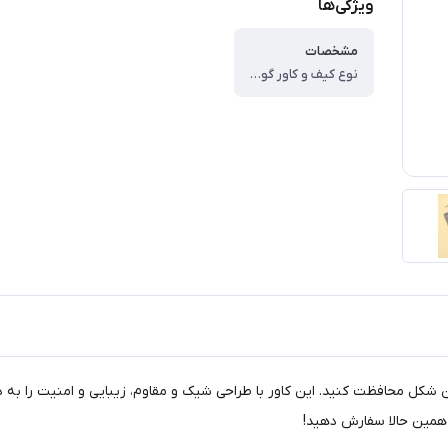
ویژگی‌ها
مشخصات
نوع کیف و کاور گوشی ، کاور ، جنس ، TPU ، چرم مصنوعی ، پلاستیک نرم ، وزن ، ۳۵ گرم ، سازگار با گوشی موبایل ، Honor ۹A ، ساختار ، مات ، سطح پوشش ، لبه راست ، لبه چپ ، لبه پایینی ، لبه بالایی ، قاب پشتی ، حفاظت از دکمه‌ها ، ویژگی‌های کیف و کاور ، مقاوم در برابر خط و خش ، لبه های برجسته برای محافظت دوربین ، لبه های برجسته برای محافظت صفحه نمایش ، انعطاف پذیر
ل DEER - 9A، گوشی آنر 9A خود را به بهترین شکل محافظت کنید. این کاور با طراحی شیک و مقاوم، زیب
 همین حالا سفارش دهید!