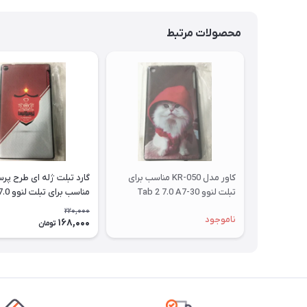
محصولات مرتبط
کاور مدل KR-050 مناسب برای
گارد تبلت ژله ای طرح پ
تبلت لنوو Tab 2 7.0 A7-30
مناسب بر
A7-30
220,000
ناموجود
168,000
تومان