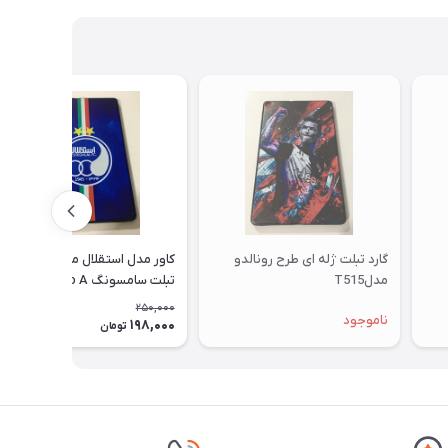
گارد تبلت ژله ای طرح رونالدو
کاور مدل استقلال مناسب برای
مدلT515
تبلت سامسونگ Galaxy Tab A
10.1 SM - T515
250,000
ناموجود
198,000
21٪
تومان