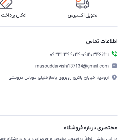
تحویل اکسپرس
امکان پرداخت 
اطلاعات تماس
09332394024-09120346631
masouddarvishi137134@gmail.com
ارومیه خیابان باکری روبروی پاساژخلیلی موبایل درویشی
مختصری درباره فروشگاه
در این بخش، لطفاً توضیحی مختصر و حرفه‌ای درباره فروشگاه خود 