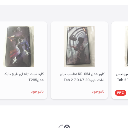
رسپولیس
کاور مدل KR-054 مناسب برای
گارد تبلت ژله ای طرح نایک
ای تبلت لنوو Tab 2 7.0
تبلت لنوو Tab 2 7.0 A7-30
مدلT285
ناموجود
ناموجود
24٪