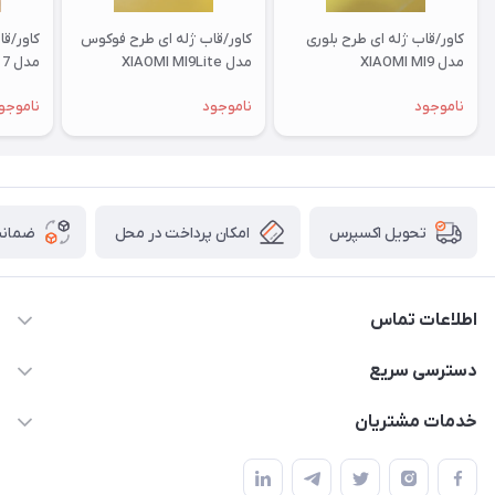
کاور/قاب ژله ای طرح بلوری
کاور/قاب ژله ای طرح فوکوس
کاور/ق
مدل XIAOMI MI9
مدل XIAOMI MI9Lite
مدل XIAOMI RM 7
ناموجود
ناموجود
ناموجو
امکان پرداخت در محل
ضمانت
تحویل اکسپرس
اطلاعات تماس
09332394024-09120346631
دسترسی سریع
masouddarvishi137134@gmail.com
حساب کاربری
خدمات مشتریان
ارومیه خیابان باکری روبروی پاساژخلیلی موبایل درویشی
مجله فروشگاه
قوانین و مقررات
لیست محصولات