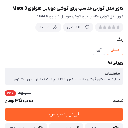
کاور مدل گوزنی مناسب برای گوشی موبایل هوآوی Mate 8
کاور مدل گوزنی مناسب برای گوشی موبایل هوآوی Mate 8
علاقه‌مندی
مقایسه
رنگ
مشکی
آبی
ویژگی‌ها
مشخصات
نوع کیف و کاور گوشی ، کاور ، جنس ، TPU ، پلاستیک نرم ، وزن ، ۳۰ گرم ، سازگار با گوشی موبایل ، Huawei Mate ۸ ، ساختار ، مات ، سطح پوشش ، قاب پشتی ، لبه بالایی ، لبه پایینی ، لبه چپ ، لبه راست ، حفاظت از دکمه‌ها ، ویژگی‌های کیف و کاور ، لبه های برجسته برای محافظت صفحه نمایش ، لبه های برجسته برای محافظت دوربین ، مقاوم در برابر خط و خش ، پشتیبانی از شارژ بی‌سیم ، سایر توضیحات ، جنس پارچه درجه یک . دوخت تمیز و مقاوم . انعطاف پذیر . دسترسی اسان به درگاه ها . مقاوم در برابر خط و خش . چرم مصنوعی . محافظ لنز
23٪
450,000
350,000
قیمت:
تومان
افزودن به سبدخرید