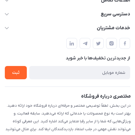
اطلاعات تماس
09332394024-09120346631
دسترسی سریع
masouddarvishi137134@gmail.com
حساب کاربری
خدمات مشتریان
ارومیه خیابان باکری روبروی پاساژخلیلی موبایل درویشی
مجله فروشگاه
قوانین و مقررات
لیست محصولات
حریم خصوصی
درباره ما
از جدید‌ترین تخفیف‌ها با‌ خبر شوید
راهنما
تماس با ما
ثبت
مختصری درباره فروشگاه
در این بخش، لطفاً توضیحی مختصر و حرفه‌ای درباره فروشگاه خود ارائه دهید.
بهتر است به نوع محصولات یا خدماتی که ارائه می‌دهید، سابقه فعالیت، و
ویژگی‌هایی که شما را از سایر رقبا متمایز می‌کند اشاره کنید. این معرفی کوتاه
می‌تواند نقش مهمی در جلب اعتماد بازدیدکنندگان ایفا کند. برای مثال می‌توانید