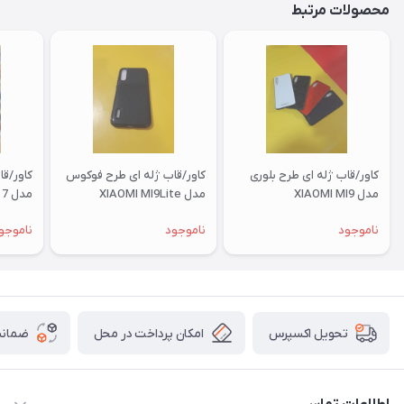
محصولات مرتبط
کاور/قاب ژله ای طرح بلوری
کاور/قاب ژله ای طرح فوکوس
کاور/ق
مدل XIAOMI MI9
مدل XIAOMI MI9Lite
مدل XIAOMI RM 7
ناموجود
ناموجود
ناموجو
امکان پرداخت در محل
ضمانت
تحویل اکسپرس