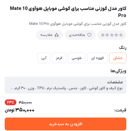
کاور مدل گوزنی مناسب برای گوشی موبایل هوآوی Mate 10
Pro
کاور مدل گوزنی مناسب برای گوشی موبایل هوآوی Mate 10 Pro
علاقه‌مندی
مقایسه
رنگ
مشکی
قهوه ای
طوسی
قرمز
آبی
ویژگی‌ها
مشخصات
نوع کیف و کاور گوشی ، کاور ، جنس ، پلاستیک نرم ، TPU ، وزن ، ۳۰ گرم ، سازگار با گوشی موبایل ، Huawei Mate ۱۰ Pro ، ساختار ، مات ، سطح پوشش ، قاب پشتی ، لبه بالایی ، لبه چپ ، لبه پایینی ، لبه راست ، حفاظت از دکمه‌ها ، ویژگی‌های کیف و کاور ، پشتیبانی از شارژ بی‌سیم ، مقاوم در برابر خط و خش ، لبه های برجسته برای محافظت دوربین ، لبه های برجسته برای محافظت صفحه نمایش ، سایر توضیحات ، جنس پارچه درجه یک . دوخت تمیز و مقاوم . انعطاف پذیر . دسترسی اسان به درگاه ها . مقاوم در برابر خط و خش . چرم مصنوعی . محافظ لنز
23٪
450,000
350,000
قیمت:
تومان
افزودن به سبدخرید