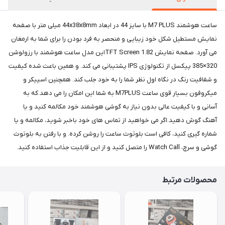
ساعت هوشمند M7 PLUS با سایز 44 در ابعاد 44x38x8mm میلی متر با صفحه
نمایش مستطیل شکل خود زیبایی و منحصر به فرد بودن را برای شما به ارمغان
می آورد. صفحه نمایش 1.82 TFT Screenاین مدل ساعت هوشمند با رزولوشن
320×385 پیکسل از تکنولوژی IPS پشتیبانی می کند. و همین باعث شده کیفیت
و شفافیت رنگ در نگاه اول نظر شما را به خود جلب کند. همچنین اسپیکر و
میکروفون بسیار قوی ساعت M7PLUS به شما این امکان را می دهد.که به
آسانی و با کیفیت عالی بدون نیاز به گوشی هوشمند خود مکالمه کنید و یا
آهنگ گوش دهید.اگر می خواهید از تماس های خود باخبر شوید، مکالمه و یا
شماره گیری کنید، کافی است بلوتوث ساعت را روشن کرده. و با رفتن به بلوتوث
گوشی و سرچ، Watch Call را متصل کنید و از این قابلیت جذاب استفاده کنید.
محصولات مرتبط