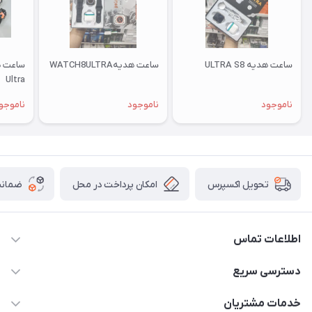
ساعت هدیه ULTRA S8
ساعت هدیهWATCH8ULTRA
Ultra
ناموجود
ناموجود
ناموجو
امکان پرداخت در محل
ضمانت
تحویل اکسپرس
اطلاعات تماس
09332394024-09120346631
دسترسی سریع
masouddarvishi137134@gmail.com
حساب کاربری
خدمات مشتریان