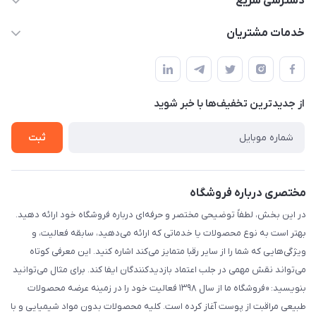
دسترسی سریع
masouddarvishi137134@gmail.com
حساب کاربری
خدمات مشتریان
ارومیه خیابان باکری روبروی پاساژخلیلی موبایل درویشی
مجله فروشگاه
قوانین و مقررات
لیست محصولات
حریم خصوصی
درباره ما
از جدید‌ترین تخفیف‌ها با‌ خبر شوید
راهنما
تماس با ما
ثبت
مختصری درباره فروشگاه
در این بخش، لطفاً توضیحی مختصر و حرفه‌ای درباره فروشگاه خود ارائه دهید.
بهتر است به نوع محصولات یا خدماتی که ارائه می‌دهید، سابقه فعالیت، و
ویژگی‌هایی که شما را از سایر رقبا متمایز می‌کند اشاره کنید. این معرفی کوتاه
می‌تواند نقش مهمی در جلب اعتماد بازدیدکنندگان ایفا کند. برای مثال می‌توانید
بنویسید: «فروشگاه ما از سال ۱۳۹۸ فعالیت خود را در زمینه عرضه محصولات
طبیعی مراقبت از پوست آغاز کرده است. کلیه محصولات بدون مواد شیمیایی و با