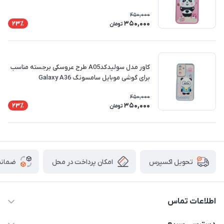
450,000
350,000
23٪
تومان
کاور مدل سولیدکدA05 طرح عروسکی برجسته مناسب
برای گوشی موبایل سامسونگ Galaxy A36
450,000
350,000
23٪
تومان
امکان پرداخت در محل
ضمانت
تحویل اکسپرس
اطلاعات تماس
09332394024-09120346631