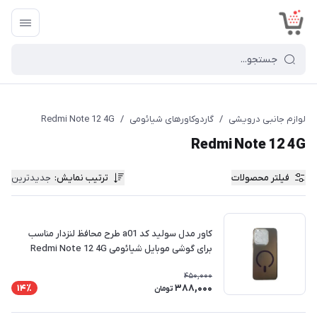
<
لوازم جانبی درویشی
/
گاردوکاورهای شیائومی
/
Redmi Note 12 4G
Redmi Note 12 4G
فیلتر محصولات
ترتیب نمایش
:
جدیدترین
کاور مدل سولید کد a01 طرح محافظ لنزدار مناسب
برای گوشی موبایل شیائومی Redmi Note 12 4G
450,000
388,000
14٪
تومان