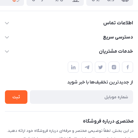
اطلاعات تماس
09332394024-09120346631
دسترسی سریع
masouddarvishi137134@gmail.com
حساب کاربری
خدمات مشتریان
ارومیه خیابان باکری روبروی پاساژخلیلی موبایل درویشی
مجله فروشگاه
قوانین و مقررات
لیست محصولات
حریم خصوصی
درباره ما
از جدید‌ترین تخفیف‌ها با‌ خبر شوید
راهنما
تماس با ما
ثبت
مختصری درباره فروشگاه
در این بخش، لطفاً توضیحی مختصر و حرفه‌ای درباره فروشگاه خود ارائه دهید.