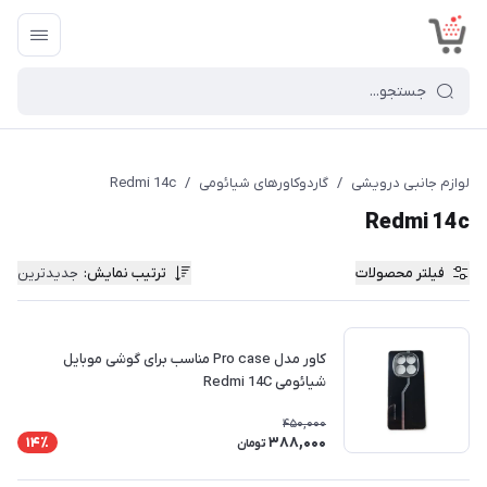
<
لوازم جانبی درویشی
/
گاردوکاورهای شیائومی
/
Redmi 14c
Redmi 14c
فیلتر محصولات
ترتیب نمایش
:
جدیدترین
کاور مدل Pro case مناسب برای گوشی موبایل
شیائومی Redmi 14C
450,000
388,000
14٪
تومان