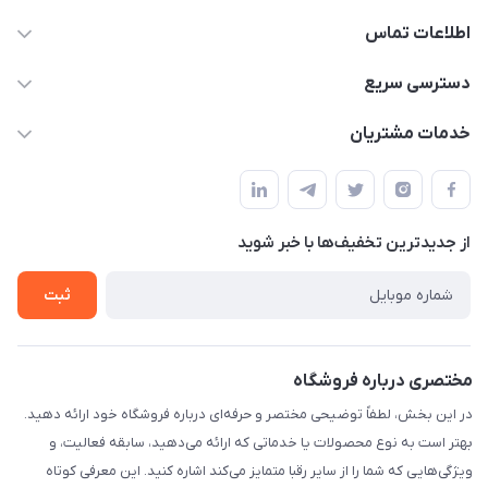
اطلاعات تماس
09332394024-09120346631
دسترسی سریع
masouddarvishi137134@gmail.com
حساب کاربری
خدمات مشتریان
ارومیه خیابان باکری روبروی پاساژخلیلی موبایل درویشی
مجله فروشگاه
قوانین و مقررات
لیست محصولات
حریم خصوصی
درباره ما
از جدید‌ترین تخفیف‌ها با‌ خبر شوید
راهنما
تماس با ما
ثبت
مختصری درباره فروشگاه
در این بخش، لطفاً توضیحی مختصر و حرفه‌ای درباره فروشگاه خود ارائه دهید.
بهتر است به نوع محصولات یا خدماتی که ارائه می‌دهید، سابقه فعالیت، و
ویژگی‌هایی که شما را از سایر رقبا متمایز می‌کند اشاره کنید. این معرفی کوتاه