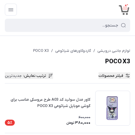
<
لوازم جانبی درویشی
/
گاردوکاورهای شیائومی
/
POCO X3
POCO X3
فیلتر محصولات
ترتیب نمایش
:
جدیدترین
کاور مدل سولید کد A03 طرح عروسکی مناسب برای
گوشی موبایل شیائومی POCO X3
400,000
380,000
5٪
تومان