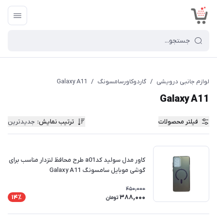
<
لوازم جانبی درویشی
/
گاردوکاورسامسونگ
/
Galaxy A11
Galaxy A11
فیلتر محصولات
ترتیب نمایش
:
جدیدترین
کاور مدل سولید کدa01 طرح محافظ لنزدار مناسب برای
گوشی موبایل سامسونگ Galaxy A11
450,000
388,000
14٪
تومان