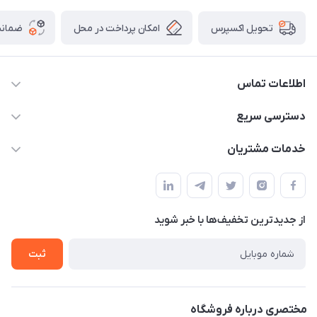
امکان پرداخت در محل
ضمانت
تحویل اکسپرس
اطلاعات تماس
09332394024-09120346631
دسترسی سریع
masouddarvishi137134@gmail.com
حساب کاربری
خدمات مشتریان
ارومیه خیابان باکری روبروی پاساژخلیلی موبایل درویشی
مجله فروشگاه
قوانین و مقررات
لیست محصولات
حریم خصوصی
درباره ما
از جدید‌ترین تخفیف‌ها با‌ خبر شوید
راهنما
تماس با ما
ثبت
مختصری درباره فروشگاه